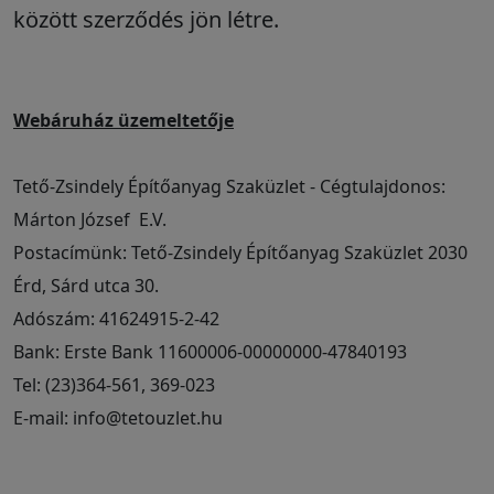
között szerződés jön létre.
Webáruház üzemeltetője
Tető-Zsindely Építőanyag Szaküzlet - Cégtulajdonos:
Márton József E.V.
Postacímünk: Tető-Zsindely Építőanyag Szaküzlet 2030
Érd, Sárd utca 30.
Adószám: 41624915-2-42
Bank: Erste Bank 11600006-00000000-47840193
Tel: (23)364-561, 369-023
E-mail: info@tetouzlet.hu