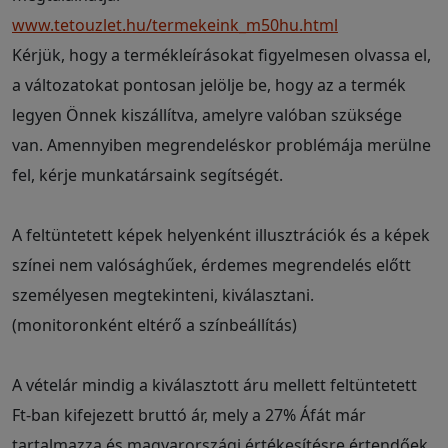
www.tetouzlet.hu/termekeink_m50hu.html
Kérjük, hogy a termékleírásokat figyelmesen olvassa el,
a változatokat pontosan jelölje be, hogy az a termék
legyen Önnek kiszállítva, amelyre valóban szüksége
van. Amennyiben megrendeléskor problémája merülne
fel, kérje munkatársaink segítségét.
A feltüntetett képek helyenként illusztrációk és a képek
színei nem valósághűek, érdemes megrendelés előtt
személyesen megtekinteni, kiválasztani.
(monitoronként eltérő a színbeállítás)
A vételár mindig a kiválasztott áru mellett feltüntetett
Ft-ban kifejezett bruttó ár, mely a 27% Áfát már
tartalmazza és magyarországi értékesítésre értendőek.