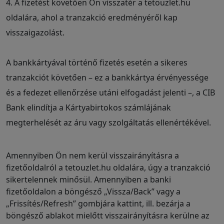
4. A fizetést követően Ön visszatér a tetouzlet.hu
oldalára, ahol a tranzakció eredményéről kap
visszaigazolást.
A bankkártyával történő fizetés esetén a sikeres
tranzakciót követően – ez a bankkártya érvényessége
és a fedezet ellenőrzése utáni elfogadást jelenti –, a CIB
Bank elindítja a Kártyabirtokos számlájának
megterhelését az áru vagy szolgáltatás ellenértékével.
Amennyiben Ön nem kerül visszairányításra a
fizetőoldalról a tetouzlet.hu oldalára, úgy a tranzakció
sikertelennek minősül. Amennyiben a banki
fizetőoldalon a böngésző „Vissza/Back” vagy a
„Frissítés/Refresh” gombjára kattint, ill. bezárja a
böngésző ablakot mielőtt visszairányításra kerülne az