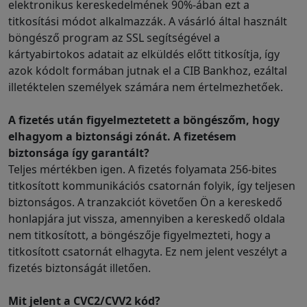
elektronikus kereskedelmének 90%-ában ezt a
titkosítási módot alkalmazzák. A vásárló által használt
böngésző program az SSL segítségével a
kártyabirtokos adatait az elküldés előtt titkosítja, így
azok kódolt formában jutnak el a CIB Bankhoz, ezáltal
illetéktelen személyek számára nem értelmezhetőek.
A fizetés után figyelmeztetett a böngészőm, hogy
elhagyom a biztonsági zónát. A fizetésem
biztonsága így garantált?
Teljes mértékben igen. A fizetés folyamata 256-bites
titkosított kommunikációs csatornán folyik, így teljesen
biztonságos. A tranzakciót követően Ön a kereskedő
honlapjára jut vissza, amennyiben a kereskedő oldala
nem titkosított, a böngészője figyelmezteti, hogy a
titkosított csatornát elhagyta. Ez nem jelent veszélyt a
fizetés biztonságát illetően.
Mit jelent a CVC2/CVV2 kód?