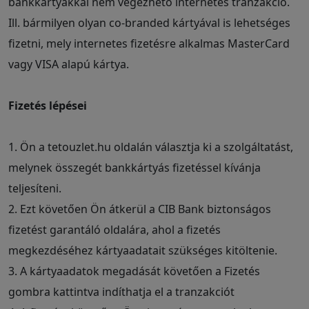
bankkártyákkal nem végezhető internetes tranzakció.
Ill. bármilyen olyan co-branded kártyával is lehetséges
fizetni, mely internetes fizetésre alkalmas MasterCard
vagy VISA alapú kártya.
Fizetés lépései
1. Ön a tetouzlet.hu oldalán választja ki a szolgáltatást,
melynek összegét bankkártyás fizetéssel kívánja
teljesíteni.
2. Ezt követően Ön átkerül a CIB Bank biztonságos
fizetést garantáló oldalára, ahol a fizetés
megkezdéséhez kártyaadatait szükséges kitöltenie.
3. A kártyaadatok megadását követően a Fizetés
gombra kattintva indíthatja el a tranzakciót