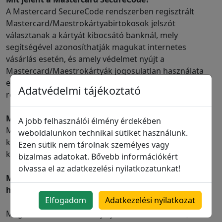
A Mastercard SecureCode rendszerben regisztrált
Mastercard/Maestrokártyabirtokosok jelszót
választanak a kártyát kibocsátó banknál, mely
segítségével azonosíthatják magukat internetes
vásárlás esetén, és amely védelmet nyújt a
Mastercard/Maestrokártyák jogosulatlan használata
ellen. A CIB Bank elfogadja a Mastercard SecureCode
Adatvédelmi tájékoztató
rendszer keretein belül kibocsátott kártyákat.
Mit jelent a UCAF kód?
A jobb felhasználói élmény érdekében
MasterCard/Maestro kártyák esetén az Ön
weboldalunkon technikai sütiket használunk.
kártyakibocsátó bankjától esetlegesen kapott egyedi
Ezen sütik nem tárolnak személyes vagy
kód. Ha nem kapott ilyet, hagyja üresen a mezőt.
bizalmas adatokat. Bővebb információkért
olvassa el az adatkezelési nyilatkozatunkat!
Miben különbözik az internetes kártyás vásárlás a
hagyományostól?
Elfogadom
Adatkezelési nyilatkozat
Megkülönböztetünk kártya jelenlétével történő (Card