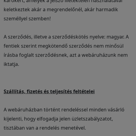
károkért, amelyek a jelszó illetéktelen használatával
keletkeztek akár a megrendelőnél, akár harmadik
személlyel szemben!
A szerződés, illetve a szerződéskötés nyelve: magyar. A
fentiek szerint megkötendő szerződés nem minősül
írásba foglalt szerződésnek, azt a webáruházunk nem
iktatja.
Szállítás, fizetés és teljesítés feltételei
A webáruházban történt rendeléssel minden vásárló
kijelenti, hogy elfogadja jelen üzletszabályzatot,
tisztában van a rendelés menetével.