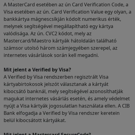
A MasterCard esetében az ún Card Verification Code, a
Visa esetében az ún. Card Verification Value egy olyan, a
bankkártya mágnescsíkján kódolt numerikus érték,
melynek segítségével megállapítható egy kártya
valódisága. Az ún. CVC2 kódot, mely az
Mastercard/Maestro kártyák hátoldalán található
számsor utolsó három számjegyében szerepel, az
internetes vásárlások során kell megadni.
Mit jelent a Verified by Visa?
A Verified by Visa rendszerben regisztrált Visa
kártyabirtokosok jelszót választanak a kártyát
kibocsátó banknál, mely segítségével azonosíthatják
magukat internetes vásárlás esetén, és amely védelmet
nyújt a Visa kártyák jogosulatlan használata ellen. A CIB
Bank elfogadja a Verified by Visa rendszer keretein
belül kibocsátott kártyákat.
Mit jelent a Mastercard SecureCode?