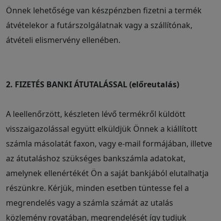
Önnek lehetősége van készpénzben fizetni a termék
átvételekor a futárszolgálatnak vagy a szállítónak,
átvételi elismervény ellenében.
2. FIZETÉS BANKI ÁTUTALÁSSAL (előreutalás)
A leellenőrzött, készleten lévő termékről küldött
visszaigazolással együtt elküldjük Önnek a kiállított
számla másolatát faxon, vagy e-mail formájában, illetve
az átutaláshoz szükséges bankszámla adatokat,
amelynek ellenértékét Ön a saját bankjából elutalhatja
részünkre. Kérjük, minden esetben tüntesse fel a
megrendelés vagy a számla számát az utalás
közlemény rovatában, megrendelését így tudjuk