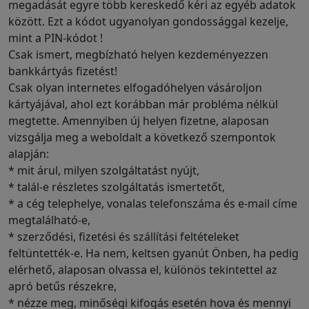
megadását egyre több kereskedő kéri az egyéb adatok
között. Ezt a kódot ugyanolyan gondossággal kezelje,
mint a PIN-kódot !
Csak ismert, megbízható helyen kezdeményezzen
bankkártyás fizetést!
Csak olyan internetes elfogadóhelyen vásároljon
kártyájával, ahol ezt korábban már probléma nélkül
megtette. Amennyiben új helyen fizetne, alaposan
vizsgálja meg a weboldalt a következő szempontok
alapján:
* mit árul, milyen szolgáltatást nyújt,
* talál-e részletes szolgáltatás ismertetőt,
* a cég telephelye, vonalas telefonszáma és e-mail címe
megtalálható-e,
* szerződési, fizetési és szállítási feltételeket
feltüntették-e. Ha nem, keltsen gyanút Önben, ha pedig
elérhető, alaposan olvassa el, különös tekintettel az
apró betűs részekre,
* nézze meg, minőségi kifogás esetén hova és mennyi