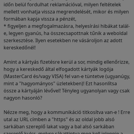
időn belül fordulhat reklamációval, milyen feltételek
mellett vonhatja vissza megrendelését, mikor és milyen
formában kapja vissza a pénzét,
* figyeljen a megfogalmazásra, helyesírási hibákat talál-
e, legyen gyanús, ha összecsapottnak tűnik a weboldal
szerkesztése. Ilyen esetekben ne vásároljon az adott
kereskedőnél!
Amint a kártyás fizetésre kerül a sor, mindig ellenőrizze,
hogy a kereskedő által elfogadott kártyák logója
(MasterCard és/vagy VISA) fel van-e tüntetve (ugyanúgy,
mint a "hagyományos" üzletekben)! Ezt hasonlítsa
össze a kártyáján lévővel! Tényleg ugyanolyan vagy csak
nagyon hasonló?
Nézze meg, hogy a kommunikáció titkosítva van-e ! Erre
utal az URL címben a "https" és az oldal jobb alsó
sarkában szereplő lakat vagy a bal alsó sarkában
szereplő kulcs, melyre rákattintva meg kell jelennie a