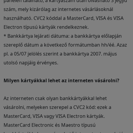
panelen található, a kártyaszám után olvasható 3 jegyű
szám, mely kizárólag az internetes vásárlásoknál
használható. CVC2 kóddal a MasterCard, VISA és VISA
Electron típusú kártyák rendelkeznek.
* Bankkártya lejárati dátuma: a bankkártya előlapján
szereplő dátum a következő formátumban hh/éé. Azaz
pl. a 05/07 jelölés szerint a bankkártya 2007. május
utolsó napjáig érvényes.
Milyen kártyákkal lehet az interneten vásárolni?
Az interneten csak olyan bankkártyákkal lehet
vásárolni, melyeken szerepel a CVC2 kód: ezek a
MasterCard, VISA vagy VISA Electron kártyák.
MasterCard Electronic és Maestro típusú