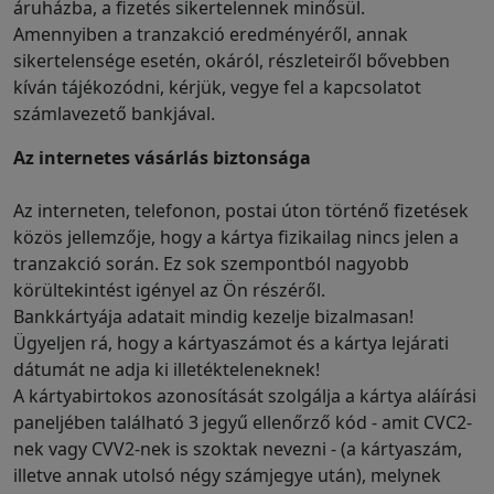
áruházba, a fizetés sikertelennek minősül.
Amennyiben a tranzakció eredményéről, annak
sikertelensége esetén, okáról, részleteiről bővebben
kíván tájékozódni, kérjük, vegye fel a kapcsolatot
számlavezető bankjával.
Az internetes vásárlás biztonsága
Az interneten, telefonon, postai úton történő fizetések
közös jellemzője, hogy a kártya fizikailag nincs jelen a
tranzakció során. Ez sok szempontból nagyobb
körültekintést igényel az Ön részéről.
Bankkártyája adatait mindig kezelje bizalmasan!
Ügyeljen rá, hogy a kártyaszámot és a kártya lejárati
dátumát ne adja ki illetékteleneknek!
A kártyabirtokos azonosítását szolgálja a kártya aláírási
paneljében található 3 jegyű ellenőrző kód - amit CVC2-
nek vagy CVV2-nek is szoktak nevezni - (a kártyaszám,
illetve annak utolsó négy számjegye után), melynek