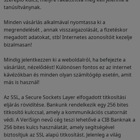
tanúsítványnak.
Minden vásárlás alkalmával nyomtassa ki a
megrendelését , annak visszaigazolását, a fizetéskor
megadott adatokat, stb! Internetes azonosítóit kezelje
bizalmasan!
Mindig jelentkezzen ki a weboldalról, ha befejezte a
vásárlást, nézelődést! Különösen fontos ez az internet
kávézókban és minden olyan számítógép esetén, amit
más is használ!
Az SSL, a Secure Sockets Layer elfogadott titkosítási
eljárás rövidítése. Bankunk rendelkezik egy 256 bites
titkosító kulccsal, amely a kommunikációs csatornát
védi. A VeriSign nevű cég teszi lehetővé a CIB Banknak a
256 bites kulcs használatát, amely segítségével
biztosítjuk az SSL alapú titkosítást. Jelenleg a világ