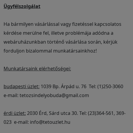
Ügyfélszolgálat
Ha bármilyen vásárlással vagy fizetéssel kapcsolatos
kérdése merülne fel, illetve problémája adódna a
webáruházunkban történő vásárlása során, kérjük
forduljon bizalommal munkatársainkhoz!
Munkatársaink elérhetőségei:
budapesti üzlet:
1039 Bp. Árpád u. 76 Tel: (1)250-3060
e-mail: tetozsindelyobuda@gmail.com
érdi üzlet:
2030 Érd, Sárd utca 30. Tel: (23)364-561, 369-
023 e-mail: info@tetouzlet.hu