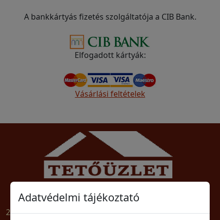
A bankkártyás fizetés szolgáltatója a CIB Bank.
Elfogadott kártyák:
Vásárlási feltételek
Tető-Zsindely Építőanyag Szaküzlet
Adatvédelmi tájékoztató
2030 Érd, Balatoni út 1/E. Tel: (23)364-561