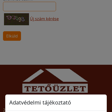
Új szám kérése
Tető-Zsindely Építőanyag Szaküzlet
Adatvédelmi tájékoztató
2030 Érd, Balatoni út 1/E. Tel: (23)364-561