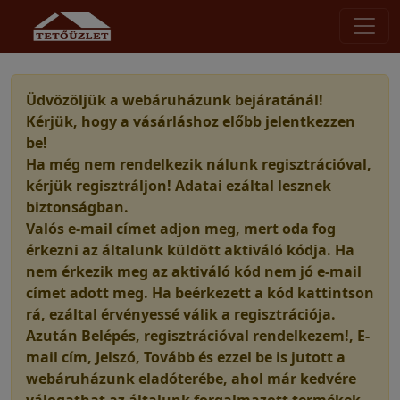
Üdvözöljük a webáruházunk bejáratánál!
Kérjük, hogy a vásárláshoz előbb jelentkezzen
be!
Ha még nem rendelkezik nálunk regisztrációval,
kérjük regisztráljon! Adatai ezáltal lesznek
biztonságban.
Valós e-mail címet adjon meg, mert oda fog
érkezni az általunk küldött aktiváló kódja. Ha
nem érkezik meg az aktiváló kód nem jó e-mail
címet adott meg. Ha beérkezett a kód kattintson
rá, ezáltal érvényessé válik a regisztrációja.
Azután Belépés, regisztrációval rendelkezem!, E-
mail cím, Jelszó, Tovább és ezzel be is jutott a
webáruházunk eladóterébe, ahol már kedvére
válogathat az általunk forgalmazott termékek