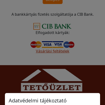
A bankkártyás fizetés szolgáltatója a CIB Bank.
Elfogadott kártyák:
Vásárlási feltételek
Tető-Zsindely Építőanyag Szaküzlet
Adatvédelmi tájékoztató