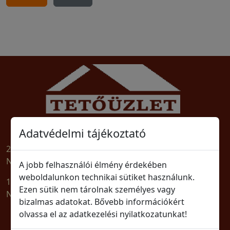
Tető-Zsindely Építőanyag Szaküzlet
Adatvédelmi tájékoztató
2030 Érd, Balatoni út 1/E. Tel: (23)364-561
Nyitvatartás: H-P 8:00-16:00, Szo 8:00-12:00
A jobb felhasználói élmény érdekében
weboldalunkon technikai sütiket használunk.
1039 Budapest, Árpád u. 76. Tel: (1)250-3060
Ezen sütik nem tárolnak személyes vagy
Nyitvatartás: H-P 8:00-16:00
bizalmas adatokat. Bővebb információkért
©2009-2026
www.tetouzlet.hu
All Rights Reserved.
olvassa el az adatkezelési nyilatkozatunkat!