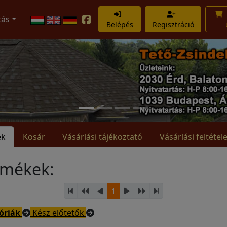
tás
Belépés
Regisztráció
ek
Kosár
Vásárlási tájékoztató
Vásárlási feltétel
rmékek:
1
óriák
Kész előtetők