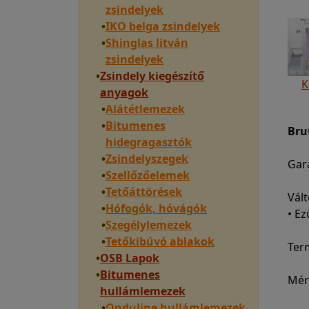
zsindelyek
•
IKO belga zsindelyek
•
Shinglas litván
zsindelyek
•
Zsindely kiegészítő
K
anyagok
•
Alátétlemezek
•
Bitumenes
Bru
hidegragasztók
•
Zsindelyszegek
Gara
•
Szellőzőelemek
•
Tetőáttörések
Vált
•
Hófogók, hóvágók
• Ez
•
Szegélylemezek
•
Tetőkibúvó ablakok
Ter
•
OSB Lapok
•
Bitumenes
Mére
hullámlemezek
•
Onduline hullámlemezek