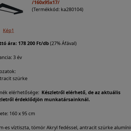
/160x95x17/
(Termékkód: ka280104)
Kép1
ttó ára:
178 200 Ft/db
(27% Áfával)
ncia: 3 év
ozatok:
tracit szürke
mék elérhetősége:
Készletről elérhető, de az aktuális
zletről érdeklődjön munkatársainknál.
ete: 160 x 95 cm
-es víztiszta, tömör Akryl fedéssel, antracit szürke alumí