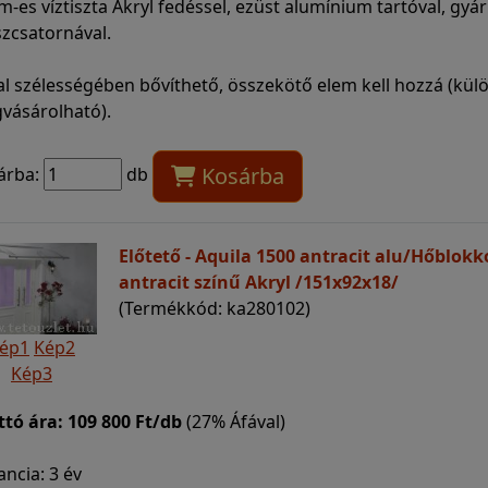
-es víztiszta Akryl fedéssel, ezüst alumínium tartóval, gyár
szcsatornával.
al szélességében bővíthető, összekötő elem kell hozzá (kül
vásárolható).
Kosárba
árba:
db
Előtető - Aquila 1500 antracit alu/Hőblokk
antracit színű Akryl /151x92x18/
(Termékkód: ka280102)
ép1
Kép2
Kép3
ttó ára:
109 800 Ft/db
(27% Áfával)
ncia: 3 év