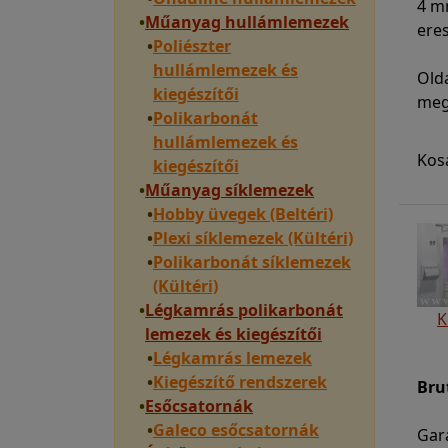
4 mm
•
Műanyag hullámlemezek
ere
•
Poliészter
hullámlemezek és
Old
kiegészítői
meg
•
Polikarbonát
hullámlemezek és
Kos
kiegészítői
•
Műanyag síklemezek
•
Hobby üvegek (Beltéri)
•
Plexi síklemezek (Kültéri)
•
Polikarbonát síklemezek
(Kültéri)
•
Légkamrás polikarbonát
K
lemezek és kiegészítői
•
Légkamrás lemezek
•
Kiegészítő rendszerek
Bru
•
Esőcsatornák
•
Galeco esőcsatornák
Gara