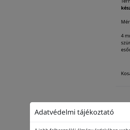
Ter
kés
Mér
4 mm
szür
eső
Kos
Adatvédelmi tájékoztató