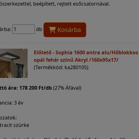
ószerkezettel, beépített, rejtett esőcsatornával.
Kosárba
árba:
db
Előtető - Sophia 1600 antra alu/Hőblokkos
opál fehér színű Akryl /160x95x17/
(Termékkód: ka280105)
ttó ára:
178 200 Ft/db
(27% Áfával)
ncia: 3 év
ozatok:
tracit szürke