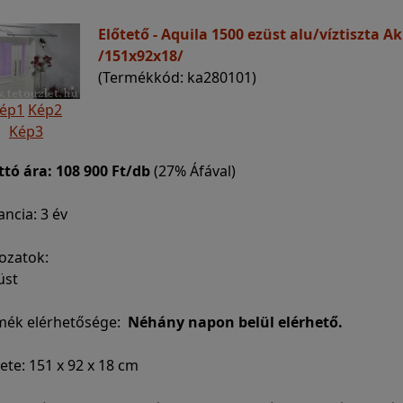
Előtető - Aquila 1500 ezüst alu/víztiszta Ak
/151x92x18/
(Termékkód: ka280101)
ép1
Kép2
Kép3
ttó ára:
108 900 Ft/db
(27% Áfával)
ncia: 3 év
ozatok:
üst
mék elérhetősége:
Néhány napon belül elérhető.
te: 151 x 92 x 18 cm