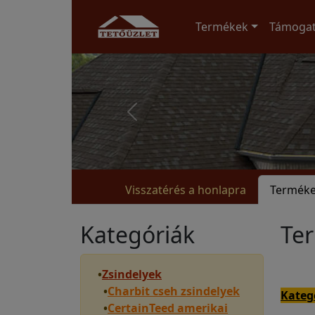
Termékek
Támoga
Visszatérés a honlapra
Termék
Kategóriák
Te
•
Zsindelyek
•
Charbit cseh zsindelyek
Kateg
•
CertainTeed amerikai