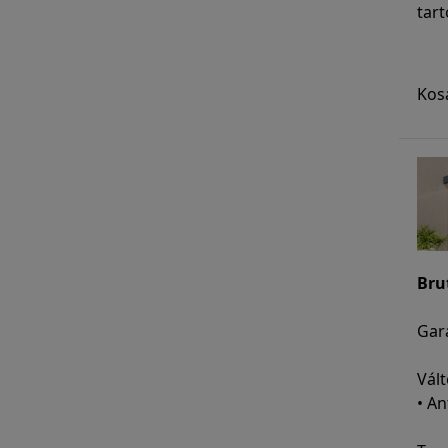
tart
Kos
Bru
Gara
Vált
• An