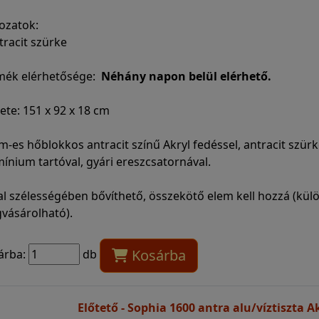
ozatok:
tracit szürke
mék elérhetősége:
Néhány napon belül elérhető.
te: 151 x 92 x 18 cm
-es hőblokkos antracit színű Akryl fedéssel, antracit szür
ínium tartóval, gyári ereszcsatornával.
al szélességében bővíthető, összekötő elem kell hozzá (kül
vásárolható).
Kosárba
árba:
db
Előtető - Sophia 1600 antra alu/víztiszta A