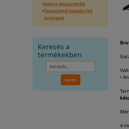
•
Sierra terasztetők
•
Terasztető kiegészítő
anyagok
Bru
Keresés a
termékekben
Gara
Vált
• An
Ter
kés
Mér
4 mm