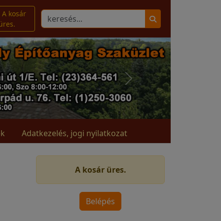
A kosár
üres.
ek
Adatkezelés, jogi nyilatkozat
A kosár üres.