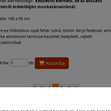
mék elérhetősége:
Készletről elérhető, de az aktuális
zletről érdeklődjön munkatársainknál.
ete: 160 x 95 cm
-es Hőblokkos opál fehér színű, tömör Akryl fedéssel, antr
ke alumínium tartószerkezettel, beépített, rejtett
csatornával.
Kosárba
árba:
db
1