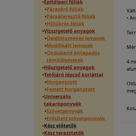
•
Építőipari fóliák
•
Párazáró fóliák
Vált
•
Páraáteresztő fóliák
• An
•
Hőtükrös fóliák
•
Vízszigetelő anyagok
Ter
•
Oxidbitumenes lemezek
•
Modifikált lemezek
Mére
•
Onduband öntapadós
tömítőlemezek
4 mm
•
Hőszigetelő anyagok
alum
•
Tetőjáró lépcső korláttal
•
Horganyzott
Old
•
Festett horganyzott
meg
•
Univerzális
takaróponyvák
Kos
•
Szövetponyvák
•
Erősített szövetponyvák
•
Kész előtetők
•
Kész terasztetők