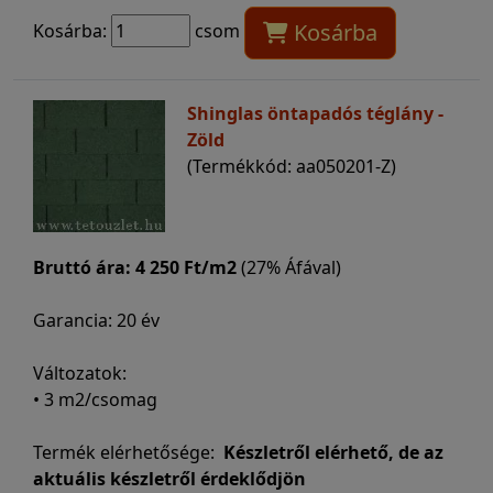
Kosárba
Kosárba:
csom
Shinglas öntapadós téglány -
Zöld
(Termékkód: aa050201-Z)
Bruttó ára:
4 250 Ft/m2
(27% Áfával)
Garancia: 20 év
Változatok:
• 3 m2/csomag
Termék elérhetősége:
Készletről elérhető, de az
aktuális készletről érdeklődjön