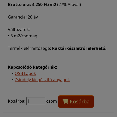
Bruttó ára:
4 250 Ft/m2
(27% Áfával)
Garancia: 20 év
Változatok:
• 3 m2/csomag
Termék elérhetősége:
Raktárkészletről elérhető.
Kapcsolódó kategóriák:
•
OSB Lapok
•
Zsindely kiegészítő anyagok
Kosárba
Kosárba:
csom