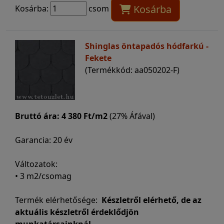
Kosárba
Kosárba:
csom
Shinglas öntapadós hódfarkú -
Fekete
(Termékkód: aa050202-F)
Bruttó ára:
4 380 Ft/m2
(27% Áfával)
Garancia: 20 év
Változatok:
• 3 m2/csomag
Termék elérhetősége:
Készletről elérhető, de az
aktuális készletről érdeklődjön
munkatársainknál.