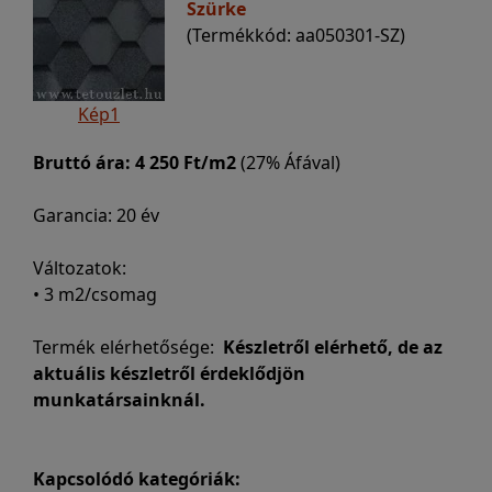
Szürke
(Termékkód: aa050301-SZ)
Kép1
Bruttó ára:
4 250 Ft/m2
(27% Áfával)
Garancia: 20 év
Változatok:
• 3 m2/csomag
Termék elérhetősége:
Készletről elérhető, de az
aktuális készletről érdeklődjön
munkatársainknál.
Kapcsolódó kategóriák: