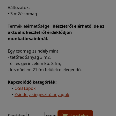
Változatok:
• 3 m2/csomag
Termék elérhetősége:
Készletről elérhető, de az
aktuális készletről érdeklődjön
munkatársainknál.
Egy csomag zsindely mint
- tetőfedőanyag 3 m2,
- él- és gerincelem kb. 8 fm,
- kezdőelem 21 fm felületre elegendő.
Kapcsolódó kategóriák:
•
OSB Lapok
•
Zsindely kiegészítő anyagok
Kosárba:
csom