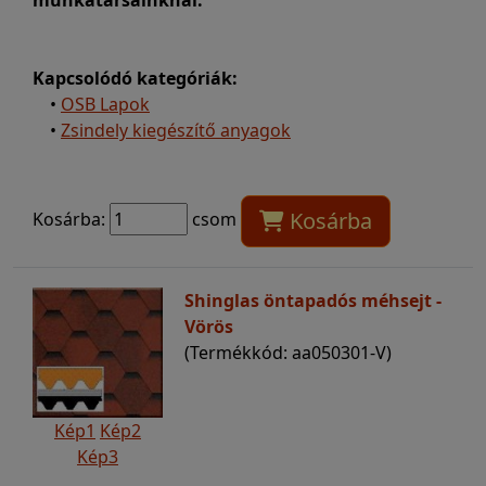
Kapcsolódó kategóriák:
•
OSB Lapok
•
Zsindely kiegészítő anyagok
Kosárba
Kosárba:
csom
Shinglas öntapadós méhsejt -
Vörös
(Termékkód: aa050301-V)
Kép1
Kép2
Kép3