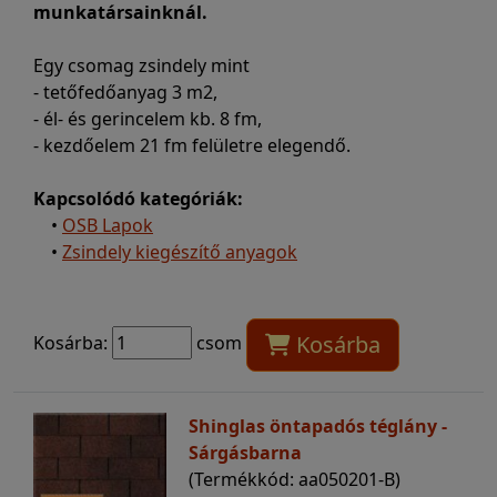
munkatársainknál.
Egy csomag zsindely mint
- tetőfedőanyag 3 m2,
- él- és gerincelem kb. 8 fm,
- kezdőelem 21 fm felületre elegendő.
Kapcsolódó kategóriák:
•
OSB Lapok
•
Zsindely kiegészítő anyagok
Kosárba
Kosárba:
csom
Shinglas öntapadós téglány -
Sárgásbarna
(Termékkód: aa050201-B)