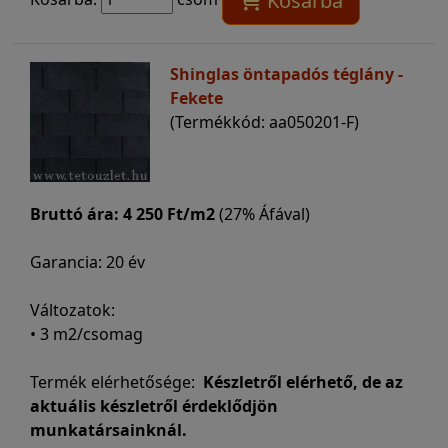
Kosárba
Shinglas öntapadós téglány -
Fekete
(Termékkód: aa050201-F)
Bruttó ára:
4 250 Ft/m2
(27% Áfával)
Garancia: 20 év
Változatok:
• 3 m2/csomag
Termék elérhetősége:
Készletről elérhető, de az
aktuális készletről érdeklődjön
munkatársainknál.