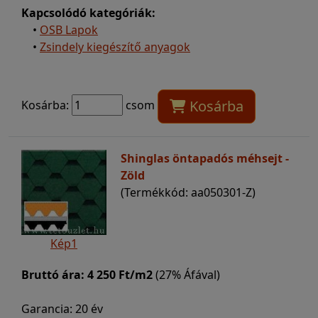
Kapcsolódó kategóriák:
•
OSB Lapok
•
Zsindely kiegészítő anyagok
Kosárba
Kosárba:
csom
Shinglas öntapadós méhsejt -
Zöld
(Termékkód: aa050301-Z)
Kép1
Bruttó ára:
4 250 Ft/m2
(27% Áfával)
Garancia: 20 év