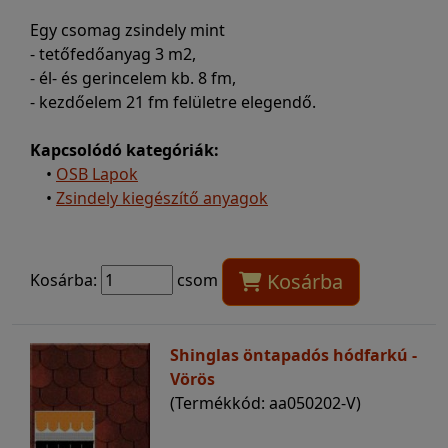
Egy csomag zsindely mint
- tetőfedőanyag 3 m2,
- él- és gerincelem kb. 8 fm,
- kezdőelem 21 fm felületre elegendő.
Kapcsolódó kategóriák:
•
OSB Lapok
•
Zsindely kiegészítő anyagok
Kosárba
Kosárba:
csom
Shinglas öntapadós hódfarkú -
Vörös
(Termékkód: aa050202-V)