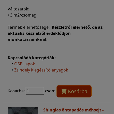
Változatok:
• 3 m2/csomag
Termék elérhetősége:
Készletről elérhető, de az
aktuális készletről érdeklődjön
munkatársainknál.
Kapcsolódó kategóriák:
•
OSB Lapok
•
Zsindely kiegészítő anyagok
Kosárba
Kosárba:
csom
Shinglas öntapadós méhsejt -