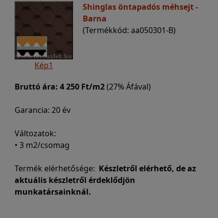
Shinglas öntapadós méhsejt -
Barna
(Termékkód: aa050301-B)
Kép1
Bruttó ára:
4 250 Ft/m2
(27% Áfával)
Garancia: 20 év
Változatok:
• 3 m2/csomag
Termék elérhetősége:
Készletről elérhető, de az
aktuális készletről érdeklődjön
munkatársainknál.