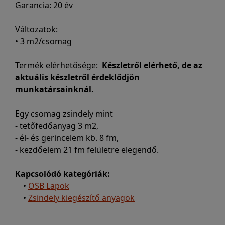
Garancia: 20 év
Változatok:
• 3 m2/csomag
Termék elérhetősége:
Készletről elérhető, de az
aktuális készletről érdeklődjön
munkatársainknál.
Egy csomag zsindely mint
- tetőfedőanyag 3 m2,
- él- és gerincelem kb. 8 fm,
- kezdőelem 21 fm felületre elegendő.
Kapcsolódó kategóriák:
•
OSB Lapok
•
Zsindely kiegészítő anyagok