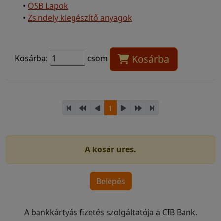
•
OSB Lapok
•
Zsindely kiegészítő anyagok
Kosárba
Kosárba:
csom
1
A kosár üres.
A bankkártyás fizetés szolgáltatója a CIB Bank.