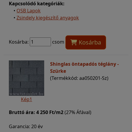
Kapcsolódó kategóriák:
•
OSB Lapok
•
Zsindely kiegészítő anyagok
Kosárba
Kosárba:
csom
Shinglas öntapadós téglány -
Szürke
(Termékkód: aa050201-Sz)
Kép1
Bruttó ára:
4 250 Ft/m2
(27% Áfával)
Garancia: 20 év