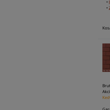
•
•
Kos
Bru
Akci
Ked
Gara