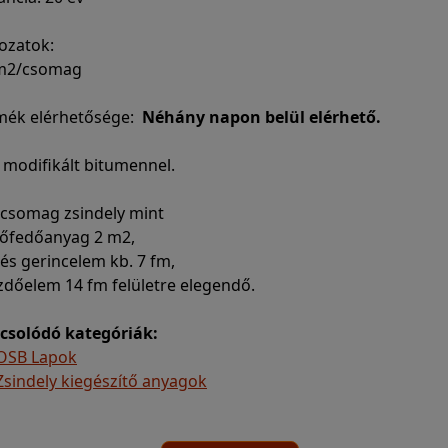
ozatok:
 m2/csomag
mék elérhetősége:
Néhány napon belül elérhető.
 modifikált bitumennel.
 csomag zsindely mint
etőfedőanyag 2 m2,
- és gerincelem kb. 7 fm,
zdőelem 14 fm felületre elegendő.
csolódó kategóriák:
OSB Lapok
Zsindely kiegészítő anyagok