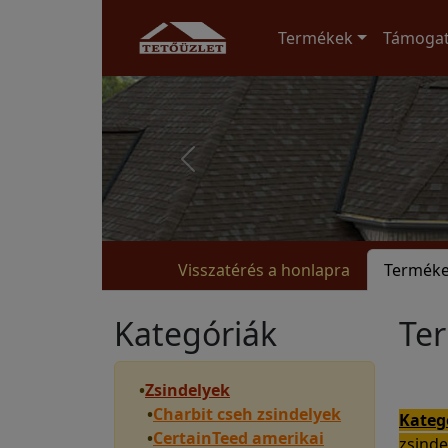
Termékek
Támoga
Visszatérés a honlapra
Termék
Kategóriák
Te
•
Zsindelyek
•
Charbit cseh zsindelyek
Kateg
•
CertainTeed amerikai
zsind