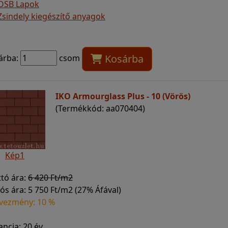
OSB Lapok
Zsindely kiegészítő anyagok
Kosárba
árba:
csom
IKO Armourglass Plus - 10 (Vörös)
(Termékkód: aa070404)
Kép1
ttó ára:
6 420 Ft/m2
ós ára:
5 750 Ft/m2 (27% Áfával)
vezmény: 10 %
ncia: 20 év