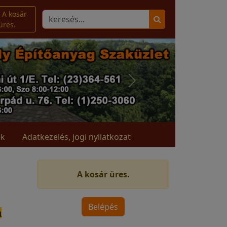
A kosár
üres.
ek
Adatkezelés, jogi nyilatkozat
A kosár üres.
m