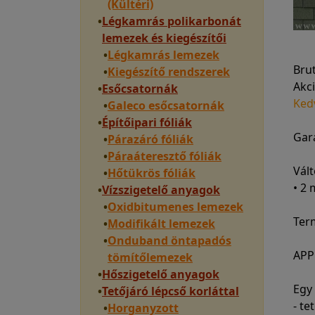
(Kültéri)
•
Légkamrás polikarbonát
lemezek és kiegészítői
•
Légkamrás lemezek
Bru
•
Kiegészítő rendszerek
Akci
•
Esőcsatornák
Ked
•
Galeco esőcsatornák
•
Építőipari fóliák
Gara
•
Párazáró fóliák
•
Páraáteresztő fóliák
Vált
•
Hőtükrös fóliák
• 2
•
Vízszigetelő anyagok
•
Oxidbitumenes lemezek
Ter
•
Modifikált lemezek
•
Onduband öntapadós
APP
tömítőlemezek
•
Hőszigetelő anyagok
Egy
•
Tetőjáró lépcső korláttal
- t
•
Horganyzott