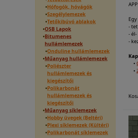
APP
•
Hófogók, hóvágók
•
Szegélylemezek
Egy
•
Tetőkibúvó ablakok
- t
•
OSB Lapok
- él
•
Bitumenes
- ke
hullámlemezek
•
Onduline hullámlemezek
Kap
•
Műanyag hullámlemezek
•
•
Poliészter
•
hullámlemezek és
kiegészítői
•
Polikarbonát
hullámlemezek és
Kos
kiegészítői
•
Műanyag síklemezek
•
Hobby üvegek (Beltéri)
•
Plexi síklemezek (Kültéri)
•
Polikarbonát síklemezek