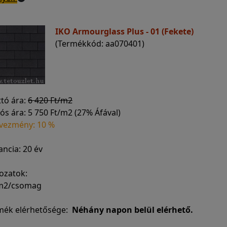
IKO Armourglass Plus - 01 (Fekete)
(Termékkód: aa070401)
ttó ára:
6 420 Ft/m2
ós ára:
5 750 Ft/m2 (27% Áfával)
vezmény: 10 %
ncia: 20 év
ozatok:
 m2/csomag
mék elérhetősége:
Néhány napon belül elérhető.