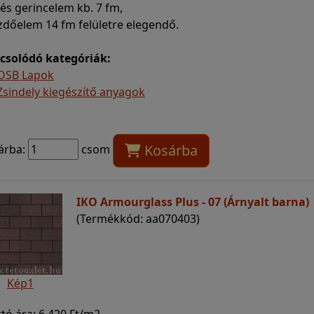
- és gerincelem kb. 7 fm,
zdőelem 14 fm felületre elegendő.
csolódó kategóriák:
OSB Lapok
Zsindely kiegészítő anyagok
Kosárba
árba:
csom
IKO Armourglass Plus - 07 (Árnyalt barna)
(Termékkód: aa070403)
Kép1