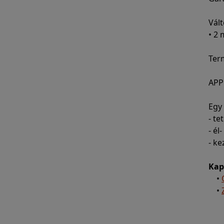
Vált
• 2
Ter
APP
Egy
- t
- él
- ke
Kap
•
•