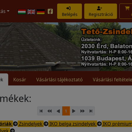
tás
Belépés
Regisztráció
ek
Kosár
Vásárlási tájékoztató
Vásárlási feltétel
rmékek:
1
óriák
Zsindelyek
IKO belga zsindelyek
IKO prémiu
elyek