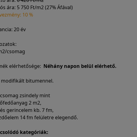
ttó ára:
6 420 Ft/m2
ós ára:
5 750 Ft/m2 (27% Áfával)
vezmény: 10 %
ncia: 20 év
ozatok:
 m2/csomag
mék elérhetősége:
Néhány napon belül elérhető.
 modifikált bitumennel.
 csomag zsindely mint
etőfedőanyag 2 m2,
- és gerincelem kb. 7 fm,
zdőelem 14 fm felületre elegendő.
csolódó kategóriák: