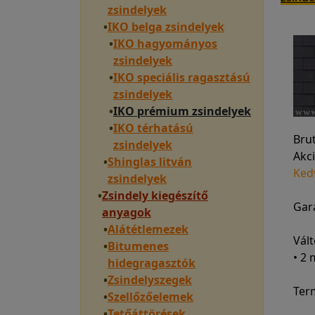
zsindelyek
•
IKO belga zsindelyek
•
IKO hagyományos
zsindelyek
•
IKO speciális ragasztású
zsindelyek
•
IKO prémium zsindelyek
•
IKO térhatású
Bru
zsindelyek
Akci
•
Shinglas litván
Ked
zsindelyek
•
Zsindely kiegészítő
Gara
anyagok
•
Alátétlemezek
Vált
•
Bitumenes
• 2
hidegragasztók
•
Zsindelyszegek
Ter
•
Szellőzőelemek
•
Tetőáttörések