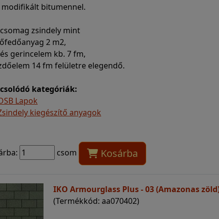
 modifikált bitumennel.
 csomag zsindely mint
etőfedőanyag 2 m2,
- és gerincelem kb. 7 fm,
zdőelem 14 fm felületre elegendő.
csolódó kategóriák:
OSB Lapok
Zsindely kiegészítő anyagok
Kosárba
árba:
csom
IKO Armourglass Plus - 03 (Amazonas zöld
(Termékkód: aa070402)