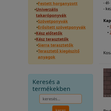
- él
•
Festett horganyzott
- ke
•
Univerzális
takaróponyvák
Kap
•
Szövetponyvák
•
•
Erősített szövetponyvák
•
•
Kész előtetők
•
Kész terasztetők
•
Sierra terasztetők
•
Terasztető kiegészítő
Kos
anyagok
Keresés a
termékekben