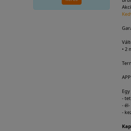
Bru
Akci
Ked
Gara
Vált
• 2
Ter
APP
Egy
- t
- él
- ke
Kap