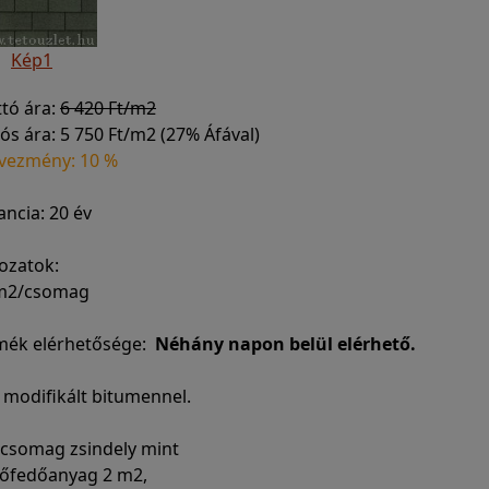
Kép1
ttó ára:
6 420 Ft/m2
ós ára:
5 750 Ft/m2 (27% Áfával)
vezmény: 10 %
ncia: 20 év
ozatok:
 m2/csomag
mék elérhetősége:
Néhány napon belül elérhető.
 modifikált bitumennel.
 csomag zsindely mint
etőfedőanyag 2 m2,