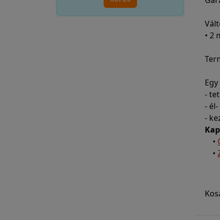
Gara
Vált
• 2
Ter
Egy
- t
- él
- ke
Kap
•
•
Kos