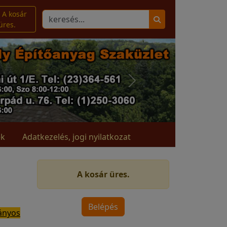
A kosár
üres.
ek
Adatkezelés, jogi nyilatkozat
A kosár üres.
ányos