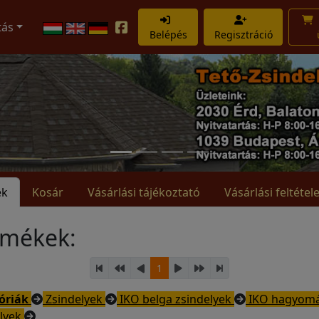
tás
Belépés
Regisztráció
ek
Kosár
Vásárlási tájékoztató
Vásárlási feltétel
rmékek:
1
óriák
Zsindelyek
IKO belga zsindelyek
IKO hagyom
elyek