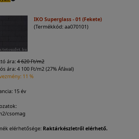
IKO Superglass - 01 (Fekete)
(Termékkód: aa070101)
ttó ára:
4 620 Ft/m2
ós ára:
4 100 Ft/m2 (27% Áfával)
vezmény: 11 %
ncia: 15 év
ozatok:
 m2/csomag
mék elérhetősége:
Raktárkészletről elérhető.