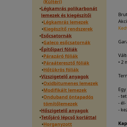
(Kültéri)
•
Légkamrás polikarbonát
Bru
lemezek és kiegészítői
Akci
•
Légkamrás lemezek
Ked
•
Kiegészítő rendszerek
•
Esőcsatornák
Gara
•
Galeco esőcsatornák
•
Építőipari fóliák
Vált
•
Párazáró fóliák
• 2
•
Páraáteresztő fóliák
•
Hőtükrös fóliák
Ter
•
Vízszigetelő anyagok
•
Oxidbitumenes lemezek
Egy
•
Modifikált lemezek
- t
•
Onduband öntapadós
- él
tömítőlemezek
- ke
•
Hőszigetelő anyagok
•
Tetőjáró lépcső korláttal
Kap
•
Horganyzott