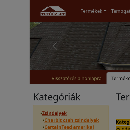
Termékek
Támoga
Visszatérés a honlapra
Termék
Kategóriák
Te
•
Zsindelyek
•
Charbit cseh zsindelyek
Kateg
•
CertainTeed amerikai
zsind