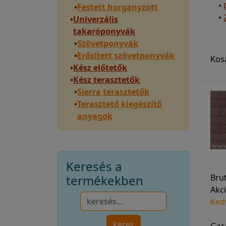
•
•
Festett horganyzott
•
•
Univerzális
takaróponyvák
•
Szövetponyvák
•
Erősített szövetponyvák
Kos
•
Kész előtetők
•
Kész terasztetők
•
Sierra terasztetők
•
Terasztető kiegészítő
anyagok
Keresés a
termékekben
Bru
Akci
Ked