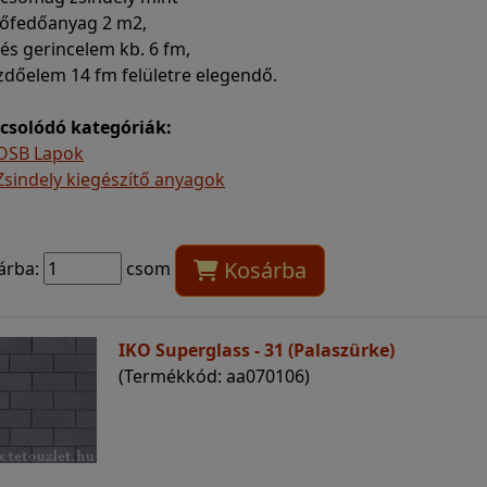
etőfedőanyag 2 m2,
- és gerincelem kb. 6 fm,
zdőelem 14 fm felületre elegendő.
csolódó kategóriák:
OSB Lapok
Zsindely kiegészítő anyagok
Kosárba
árba:
csom
IKO Superglass - 31 (Palaszürke)
(Termékkód: aa070106)