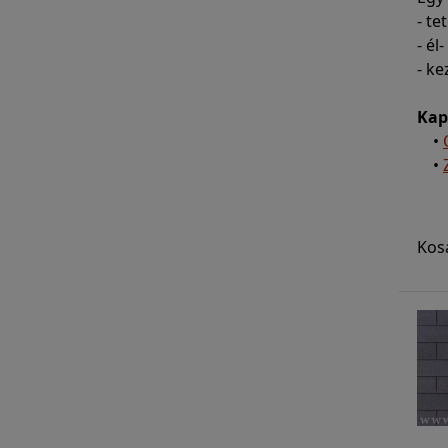
- t
- él
- ke
Kap
•
•
Kos