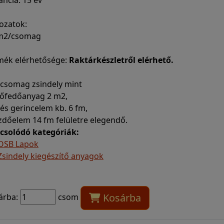
ncia: 15 év
ozatok:
 m2/csomag
mék elérhetősége:
Raktárkészletről elérhető.
 csomag zsindely mint
etőfedőanyag 2 m2,
- és gerincelem kb. 6 fm,
zdőelem 14 fm felületre elegendő.
csolódó kategóriák:
OSB Lapok
Zsindely kiegészítő anyagok
Kosárba
árba:
csom