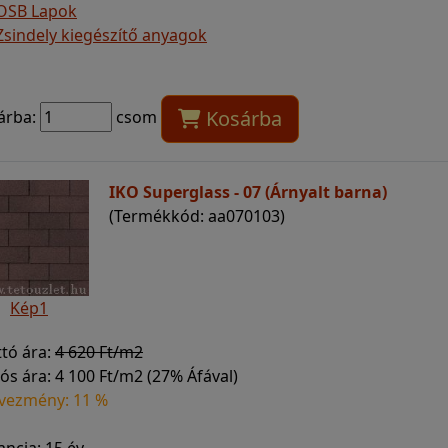
OSB Lapok
Zsindely kiegészítő anyagok
Kosárba
árba:
csom
IKO Superglass - 07 (Árnyalt barna)
(Termékkód: aa070103)
Kép1
ttó ára:
4 620 Ft/m2
ós ára:
4 100 Ft/m2 (27% Áfával)
vezmény: 11 %