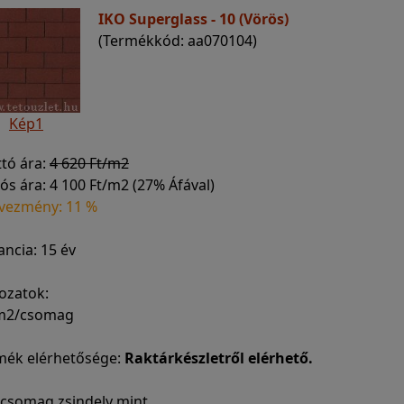
IKO Superglass - 10 (Vörös)
(Termékkód: aa070104)
Kép1
ttó ára:
4 620 Ft/m2
ós ára:
4 100 Ft/m2 (27% Áfával)
vezmény: 11 %
ncia: 15 év
ozatok:
 m2/csomag
mék elérhetősége:
Raktárkészletről elérhető.
 csomag zsindely mint