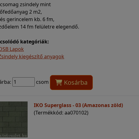
 csomag zsindely mint
etőfedőanyag 2 m2,
- és gerincelem kb. 6 fm,
zdőelem 14 fm felületre elegendő.
csolódó kategóriák:
OSB Lapok
Zsindely kiegészítő anyagok
Kosárba
árba:
csom
IKO Superglass - 03 (Amazonas zöld)
(Termékkód: aa070102)