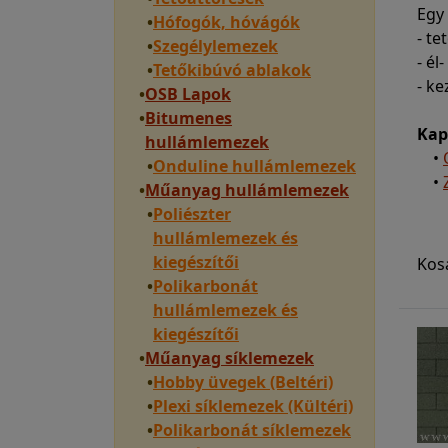
Egy
•
Hófogók, hóvágók
- t
•
Szegélylemezek
- él
•
Tetőkibúvó ablakok
- ke
•
OSB Lapok
•
Bitumenes
Kap
hullámlemezek
•
•
Onduline hullámlemezek
•
•
Műanyag hullámlemezek
•
Poliészter
hullámlemezek és
kiegészítői
Kos
•
Polikarbonát
hullámlemezek és
kiegészítői
•
Műanyag síklemezek
•
Hobby üvegek (Beltéri)
•
Plexi síklemezek (Kültéri)
•
Polikarbonát síklemezek