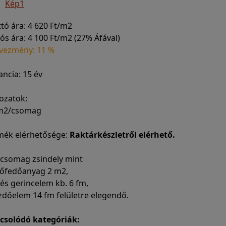
Kép1
ttó ára:
4 620 Ft/m2
ós ára:
4 100 Ft/m2 (27% Áfával)
vezmény: 11 %
ncia: 15 év
ozatok:
 m2/csomag
mék elérhetősége:
Raktárkészletről elérhető.
 csomag zsindely mint
etőfedőanyag 2 m2,
- és gerincelem kb. 6 fm,
zdőelem 14 fm felületre elegendő.
csolódó kategóriák: