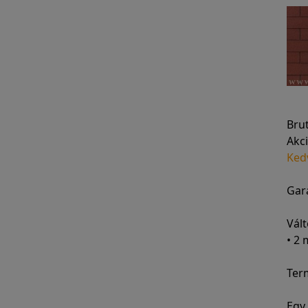
Bru
Akci
Ked
Gara
Vált
• 2
Ter
Egy