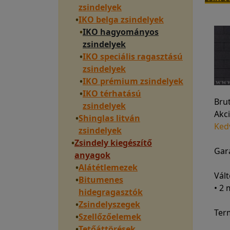
zsindelyek
•
IKO belga zsindelyek
•
IKO hagyományos
zsindelyek
•
IKO speciális ragasztású
zsindelyek
•
IKO prémium zsindelyek
•
IKO térhatású
Bru
zsindelyek
Akci
•
Shinglas litván
Ked
zsindelyek
•
Zsindely kiegészítő
Gara
anyagok
•
Alátétlemezek
Vált
•
Bitumenes
• 2
hidegragasztók
•
Zsindelyszegek
Ter
•
Szellőzőelemek
•
Tetőáttörések