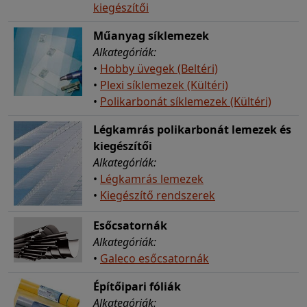
kiegészítői
Műanyag síklemezek
Alkategóriák:
•
Hobby üvegek (Beltéri)
•
Plexi síklemezek (Kültéri)
•
Polikarbonát síklemezek (Kültéri)
Légkamrás polikarbonát lemezek és
kiegészítői
Alkategóriák:
•
Légkamrás lemezek
•
Kiegészítő rendszerek
Esőcsatornák
Alkategóriák:
•
Galeco esőcsatornák
Építőipari fóliák
Alkategóriák: