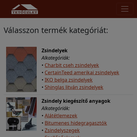
Válasszon termék kategóriát:
Zsindelyek
Alkategóriák:
•
Charbit cseh zsindelyek
•
CertainTeed amerikai zsindelyek
•
IKO belga zsindelyek
•
Shinglas litván zsindelyek
Zsindely kiegészítő anyagok
Alkategóriák:
•
Alátétlemezek
•
Bitumenes hidegragasztók
•
Zsindelyszegek