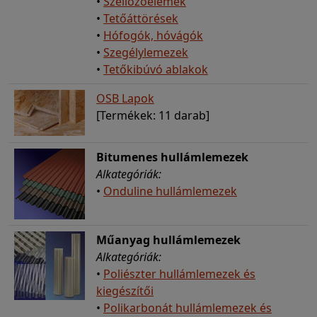
•
Szellőzőelemek
•
Tetőáttörések
•
Hófogók, hóvágók
•
Szegélylemezek
•
Tetőkibúvó ablakok
OSB Lapok
[Termékek: 11 darab]
Bitumenes hullámlemezek
Alkategóriák:
•
Onduline hullámlemezek
Műanyag hullámlemezek
Alkategóriák:
•
Poliészter hullámlemezek és
kiegészítői
•
Polikarbonát hullámlemezek és