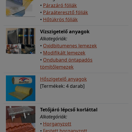
•
Párazáró fóliák
•
Páraáteresztő fóliák
•
Hőtükrös fóliák
Vízszigetelő anyagok
Alkategóriák:
•
Oxidbitumenes lemezek
•
Modifikált lemezek
•
Onduband öntapadós
tömítőlemezek
Hőszigetelő anyagok
[Termékek: 4 darab]
Tetőjáró lépcső korláttal
Alkategóriák:
•
Horganyzott
•
Festett horganyzott