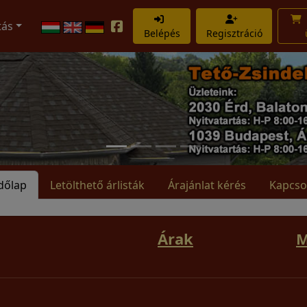
tás
Belépés
Regisztráció
dőlap
Letölthető árlisták
Árajánlat kérés
Kapcso
Árak
M