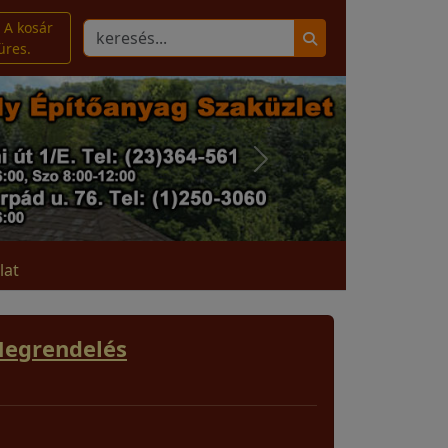
A kosár
üres.
lat
egrendelés