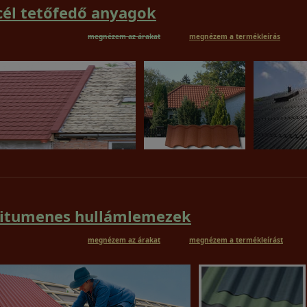
cél tetőfedő anyagok
megnézem az árakat
megnézem a termékleírás
itumenes hullámlemezek
megnézem az árakat
megnézem a termékleírást