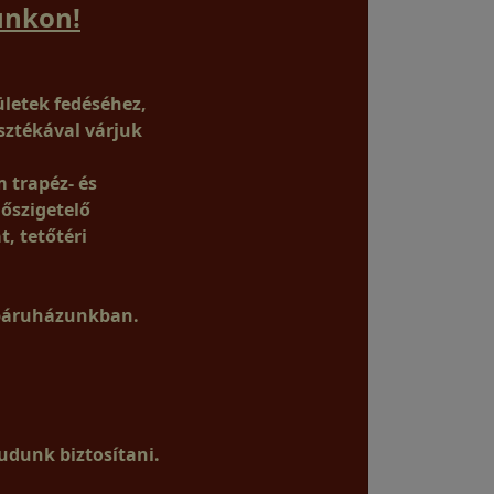
unkon!
ületek fedéséhez,
sztékával várjuk
 trapéz- és
hőszigetelő
, tetőtéri
ebáruházunkban.
udunk biztosítani.