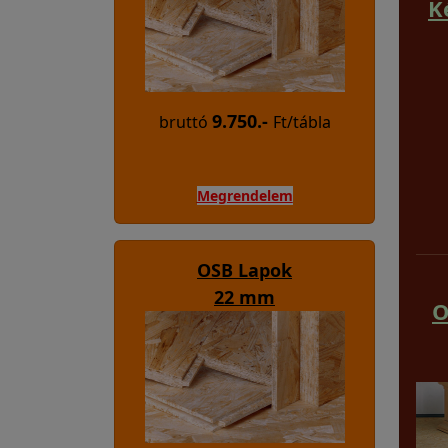
K
9.750.-
bruttó
Ft/tábla
Megrendelem
OSB Lapok
22 mm
O