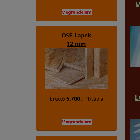
M
Megrendelem
OSB Lapok
12 mm
L
6.700.-
bruttó
Ft/tábla
Megrendelem