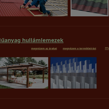
űanyag hullámlemezek
m
megnézem az árakat
megnézem a termékleírást