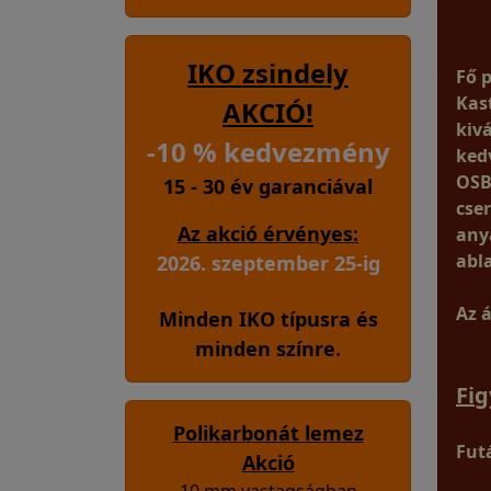
IKO zsindely
Fő p
Kas
AKCIÓ!
kiv
-10 % kedvezmény
ked
OSB
15 - 30 év garanciával
cse
Az akció érvényes:
any
abl
2026. szeptember 25-ig
Az 
Minden IKO típusra és
minden színre.
Fi
Polikarbonát lemez
Futá
Akció