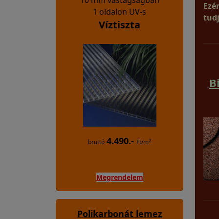
10 mm vastagságban
Ezé
1 oldalon UV-s
tud
Víztiszta
B
4.490.-
2
bruttó
Ft/m
Megrendelem
Polikarbonát lemez