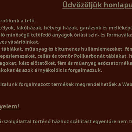
Üdvözöljük honlap
rofilunk a tető.
télyok, lakóházak, hétvégi házak, garázsok és mellékép
áló minőségű tetőfedő anyagok óriási szín- és formavála
ves vásárlóinkat.
 táblákat, műanyag és bitumenes hullámlemezeket, fém
repeslemezeket, cellás és tömör Polikarbonát táblákat, 
agokat, kész előtetőket, fém és műanyag esőcsatornákat
akokat és azok árnyékolóit is forgalmazzuk.
általunk forgalmazott termékek megrendelhetőek a W
gyelem!
rszolgálattal történő házhoz szállítást
egyenlőre
nem t