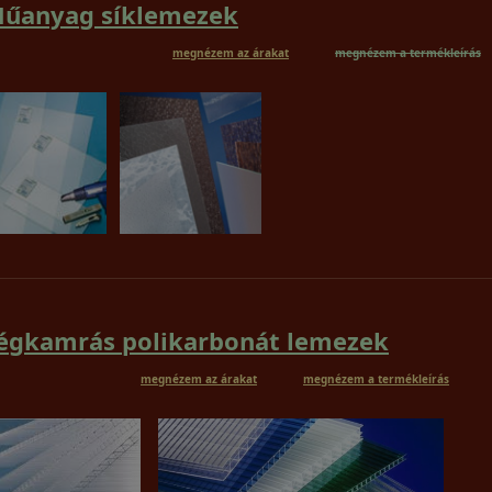
űanyag síklemezek
megnézem az árakat
megnézem a termékleírás
égkamrás polikarbonát lemezek
megnézem az árakat
megnézem a termékleírás