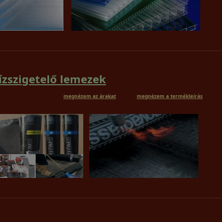
ízszigetelő lemezek
megnézem az árakat
megnézem a termékleírás