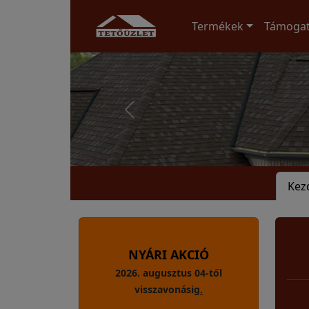
Termékek
Támoga
Kez
NYÁRI AKCIÓ
2026. augusztus 04-től
visszavonásig
.