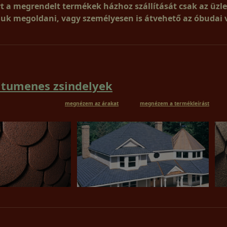
rt a megrendelt termékek házhoz szállítását csak az üzle
juk megoldani, vagy
személyesen is átvehető az óbudai 
itumenes zsindelyek
meg
megnézem az árakat
megnézem a termékleírást