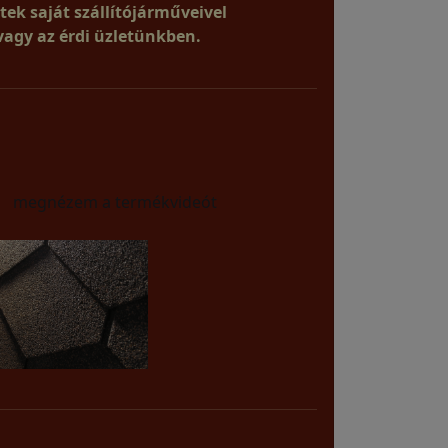
tek saját szállítójárműveivel
vagy az érdi üzletünkben.
nézem a termékvideót