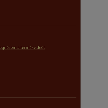
egnézem a termékvideót