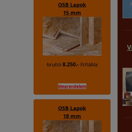
OSB Lapok
15 mm
V
8.250.-
bruttó
Ft/tábla
Megrendelem
OSB Lapok
18 mm