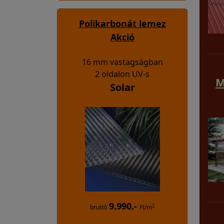
Polikarbonát lemez
Akció
16 mm vastagságban
2 oldalon UV-s
M
Solar
9.990.-
2
bruttó
Ft/m