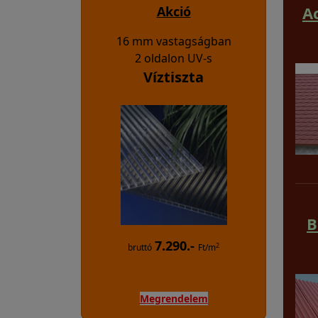
A
Akció
16 mm vastagságban
2 oldalon UV-s
Víztiszta
B
7.290.-
2
bruttó
Ft/m
Megrendelem