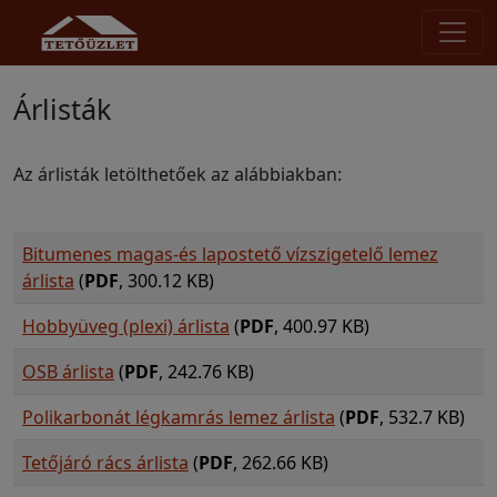
Árlisták
Az árlisták letölthetőek az alábbiakban:
Bitumenes magas-és lapostető vízszigetelő lemez
árlista
(
PDF
, 300.12 KB)
Hobbyüveg (plexi) árlista
(
PDF
, 400.97 KB)
OSB árlista
(
PDF
, 242.76 KB)
Polikarbonát légkamrás lemez árlista
(
PDF
, 532.7 KB)
Tetőjáró rács árlista
(
PDF
, 262.66 KB)