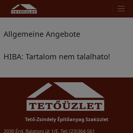
Allgemeine Angebote
HIBA: Tartalom nem talalhato!
Tető-Zsindely Építőanyag Szaküzlet
2030 Érd, Balatoni út 1/E. Tel: (23)364-561