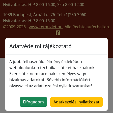
Nyitvatartás: H-P 8:00-16:00, Szo 8:00-12:00
1039 Budapest, Árpád u. 76. Tel: (1)250-3060
Nyitvatartás: H-P 8:00-16:00
©2009-2026
www.tetouzlet.hu
Alle Rechte auferhalten.
Adatvédelmi tájékoztató
A jobb felhasználói élmény érdekében
weboldalunkon technikai sütiket használunk.
Ezen sütik nem tárolnak személyes vagy
bizalmas adatokat. Bővebb információkért
olvassa el az adatkezelési nyilatkozatunkat!
Elfogadom
Adatkezelési nyilatkozat